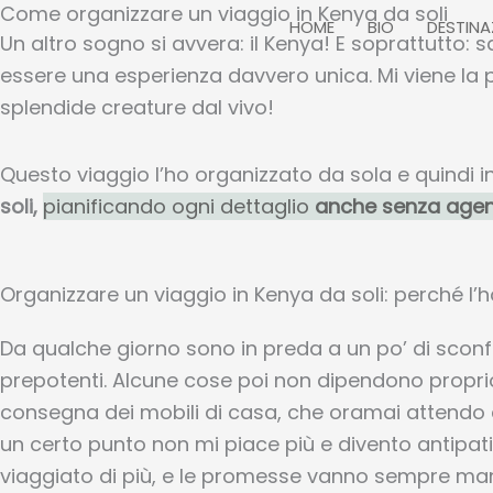
Come organizzare un viaggio in Kenya da soli
Vai
HOME
BIO
DESTINA
Un altro sogno si avvera: il Kenya! E soprattutto: sa
al
essere una esperienza davvero unica. Mi viene la p
contenuto
splendide creature dal vivo!
Questo viaggio l’ho organizzato da sola e quindi i
soli,
pianificando ogni dettaglio
anche senza agen
Organizzare un viaggio in Kenya da soli: perché l’h
Da qualche giorno sono in preda a un po’ di sconfo
prepotenti. Alcune cose poi non dipendono propri
consegna dei mobili di casa, che oramai attendo 
un certo punto non mi piace più e divento antipat
viaggiato di più, e le promesse vanno sempre ma