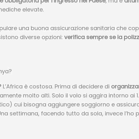
 è obbligatoria per l’ingresso nel Paese
, ma è
alta
 mediche elevate.
tipulare una buona assicurazione sanitaria che
cop
sistono
diverse opzioni:
verifica sempre se la polizza
enya?
?
L’Africa è costosa. Prima di decidere di
organizzar
mente molto alti. Solo il volo si aggira intorno ai 
tico) cui bisogna aggiungere soggiorno e assicura
Una settimana, facendo tutto da sola, invece l’ho