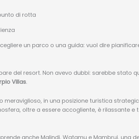
rienza
scegliere un parco o una guida: vuol dire pianifica
are del resort. Non avevo dubbi: sarebbe stato que
pio Villas
.
o meraviglioso, in una posizione turistica strategic
tmosfera, oltre a essere accogliente, è rilassante e
comprende anche Malindi, Watamu e Mambrui,
una
de