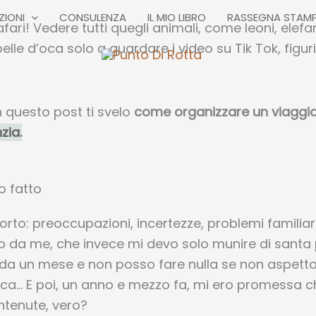
ZIONI
CONSULENZA
IL MIO LIBRO
RASSEGNA STAM
fari! Vedere tutti quegli animali, come leoni, elefan
elle d’oca solo a guardare i video su Tik Tok, figu
n questo post ti svelo
come organizzare un viaggio
zia.
o fatto
rto: preoccupazioni, incertezze, problemi familiar
o da me, che invece mi devo solo munire di santa 
da un mese e non posso fare nulla se non aspetta
ica… E poi, un anno e mezzo fa, mi ero promessa c
ntenute, vero?