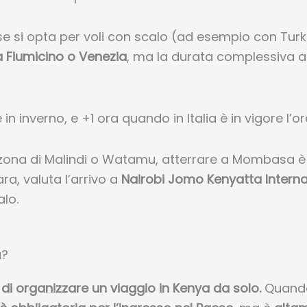
se si opta per voli con scalo (ad esempio con Turki
Fiumicino o Venezia
, ma la durata complessiva au
e in inverno, e +1 ora quando in Italia è in vigore l’or
 zona di Malindi o Watamu, atterrare a Mombasa è l
ra, valuta l’arrivo a
Nairobi Jomo Kenyatta Interna
lo.
a?
 di organizzare un viaggio in Kenya da solo.
Quando 