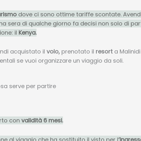
turismo
dove ci sono ottime tariffe scontate. Aven
a sera di qualche giorno fa decisi non solo di par
one: il
Kenya.
ndi acquistato il
volo,
prenotato il
resort
a Malinidi
ntali se vuoi organizzare un viaggio da soli.
sa serve per partire
orto con
validità 6 mesi.
ne al viaggio che ha sostituito il visto per l
‘ingress