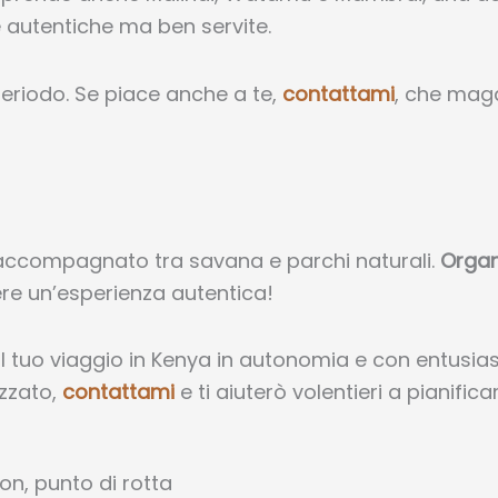
 autentiche ma ben servite.
periodo. Se piace anche a te,
contattami
, che maga
 accompagnato tra savana e parchi naturali.
Organ
vere un’esperienza autentica!
il tuo viaggio in Kenya in autonomia e con entusia
izzato,
contattami
e ti aiuterò volentieri a pianific